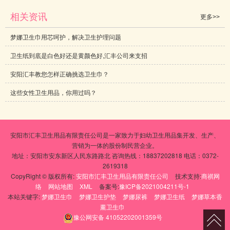
相关资讯
更多>>
梦娜卫生巾用芯呵护，解决卫生护理问题
卫生纸到底是白色好还是黄颜色好,汇丰公司来支招
安阳汇丰教您怎样正确挑选卫生巾？
这些女性卫生用品，你用过吗？
安阳市汇丰卫生用品有限责任公司是一家致力于妇幼卫生用品集开发、生产、
营销为一体的股份制民营企业。
地址：安阳市安东新区人民东路路北 咨询热线：18837202818 电话：0372-
2619318
CopyRight © 版权所有:
安阳市汇丰卫生用品有限责任公司
技术支持:
商祺网
络
网站地图
XML
备案号:
豫ICP备2021004211号-1
本站关键字:
梦娜卫生巾
梦娜卫生护垫
梦娜尿裤
梦娜卫生纸
梦娜草本香
薰卫生巾
豫公网安备
41052202001359号