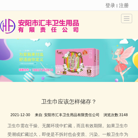
登录
注册
丨
很遗憾，因您的浏览器版本过低导致无法获得最佳浏览体验，推荐下载安装谷歌浏览器！
首页
关于我们
新品推荐
新闻动态
产品展示
人才招聘
在线留言
联系我们
卫生巾应该怎样储存？
2021-12-30
来自:
安阳市汇丰卫生用品有限责任公司
浏览次数:3148
卫生巾需在干燥、无菌环境中贮藏，而且有效期限。如果卫生巾
受潮或贮藏过久，即使是不拆封也会变质、污染。一般卫生巾为