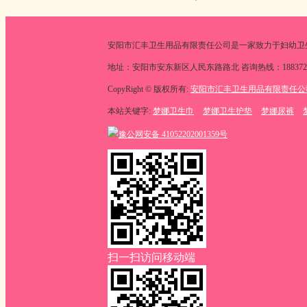
安阳市汇丰卫生用品有限责任公司是一家致力于妇幼卫
地址：安阳市安东新区人民东路路北 咨询热线：18837202818
CopyRight © 版权所有:
安阳市汇丰卫生用品有限责任公
本站关键字:
梦娜卫生巾
梦娜卫生护垫
梦娜尿裤
豫公网安备
41052202001359号
扫一扫访问移动端