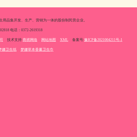
生用品集开发、生产、营销为一体的股份制民营企业。
 电话：0372-2619318
司
技术支持:
商祺网络
网站地图
XML
备案号:
豫ICP备2021004211号-1
梦娜卫生纸
梦娜草本香薰卫生巾