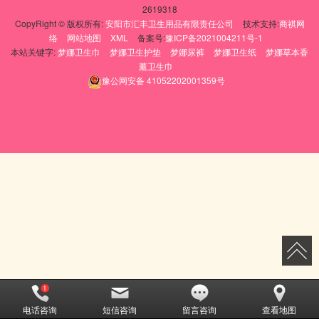
2619318
CopyRight © 版权所有:
安阳市汇丰卫生用品有限责任公司
技术支持:
商祺网
络
网站地图
XML
备案号:
豫ICP备2021004211号-1
本站关键字:
梦娜卫生巾
梦娜卫生护垫
梦娜尿裤
梦娜卫生纸
梦娜草本香
薰卫生巾
豫公网安备
41052202001359号
电话咨询
短信咨询
留言咨询
查看地图