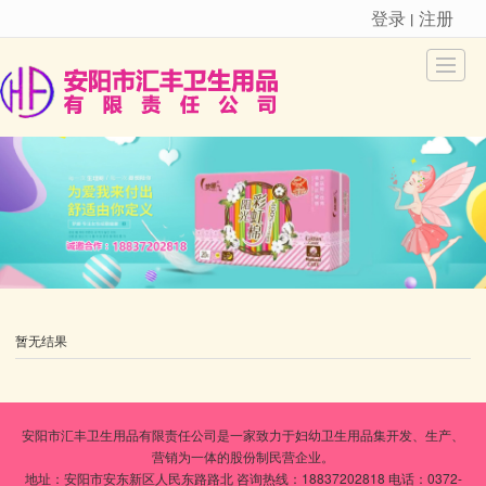
登录
注册
丨
很遗憾，因您的浏览器版本过低导致无法获得最佳浏览体验，推荐下载安装谷歌浏览器！
首页
关于我们
新品推荐
新闻动态
产品展示
人才招聘
在线留言
联系我们
暂无结果
安阳市汇丰卫生用品有限责任公司是一家致力于妇幼卫生用品集开发、生产、
营销为一体的股份制民营企业。
地址：安阳市安东新区人民东路路北 咨询热线：18837202818 电话：0372-